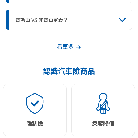
之賠償責任。
依共同條款不保事項約定「充電期間因充
電所致」 。
電動車 VS 非電車定義？
故電動車在充電過程造成車體毀損、第三
人的傷害或財物損失僅投保車體險或第三
電動車：僅限使用純電池供應電力之車輛
人責任險並無法獲得保障，可選擇加保177
(含純電動機車)。
車體充電期間附加條款，和178第三人責任
看更多
非電車：電動車以外具有傳統內燃機或其
充電期間附加條款即可獲得保障。
他動力...等相關車輛(包括機車)。
認識汽車險商品
強制險
乘客體傷