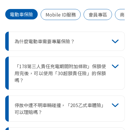
電動車保險
Mobile ID服務
會員專區
商品
為什麼電動車需要專屬保險？
金融監督管理委員會說明，之所以特別提
出電動車的承保條款，主要和電動車的結
「178第三人責任充電期間附加條款」保額使
構、動能與維修技術均與傳統汽車不同，
用完後，可以使用「30超額責任險」的保額
二者風險態樣亦不同，未來對電動車的損
嗎？
失頻率(事故發生率)、損失幅度(理賠金額)
等風險估算，亦無法依循傳統燃油車的評
不行，
178第三人責任充電期間附加條款為
估方式，推動電動車專屬保險亦有其必要
『獨立』的保額。
性。
停放中遭不明車輛碰撞，「205乙式車體險」
金管會所推出的「電動車專屬保險」，僅
可以理賠嗎？
適用於「純電動車」，至於油電混合車、
輕油電車這些只要有傳統內燃機在內的車
如理賠查證屬實可賠，「不明車輛」係指