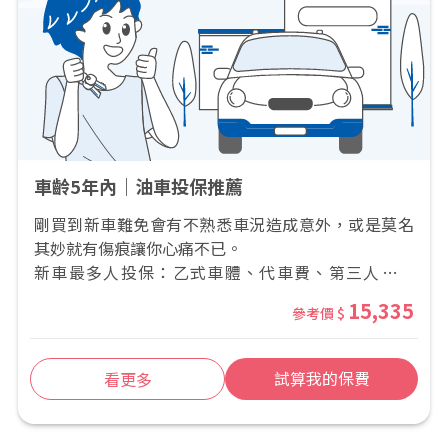
車齡5年內｜油車投保推薦
剛買到新車難免會有不熟悉車況造成意外，或是莫名
其妙就有傷痕讓你心痛不已。
新車最多人投保：乙式車體、代車費、第三人責任
險、超額等，這組全包。
乙式車體險：包含與車碰撞、傾覆、其他碰撞、墜落
15,335
參考價 $
物、閃電雷擊、火災等範圍
車體代車費日額型附加條款：維修期間有代步車費用
第三人責任險：撞到別人荷包有保障
試算我的保費
看更多
超額責任險-國道倍增型開上國道保障升級兩倍
乘客責任險、駕駛人傷害險：車內駕駛與乘客安全有
保障