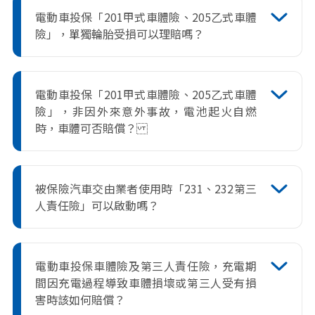
子，都不適用。
要保人或被保險人無法提供肇事車輛之車
電動車投保「201甲式車體險、205乙式車體
詳見說明：
金管會核定電動車專屬保險參
主或車籍資料，但經憲警或本公司查證事
險」，單獨輪胎受損可以理賠嗎？
考條款
故屬實者，不在此限。
依照不保事項(一)第六項輪胎及備胎(包括
內胎、外胎、鋼圈及輪帽)單獨毀損，無法
電動車投保「201甲式車體險、205乙式車體
理賠。
險」，非因外來意外事故，電池起火自燃
時，車體可否賠償？
依「201甲式車體險、205乙式車體險」不
保事項(二)第三項無法理賠。起火原因來自
被保險汽車交由業者使用時「231、232第三
電池時無法理賠，可加保176車體電池自燃
人責任險」可以啟動嗎？
附加條款分攤風險。
若被保險汽車是交由以下業者使用時第三
責任險不能啟動(不保事項)：
汽車修理、停
電動車投保車體險及第三人責任險，充電期
車場(包括代客停車)、洗車場、加油站(充
間因充電過程導致車體損壞或第三人受有損
電站)、汽車美容業、汽車代檢廠、汽車經
害時該如何賠償？
銷商或汽車運輸等業者
在其處置期間所致