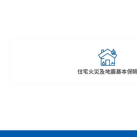
頁 > 網頁最下方【保單內容變更】，依照文字說明選
住宅火災及地震基本保