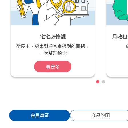
宅宅必修課
月收租
—
從屋主、房東到房客會遇到的問題，
一次整理給你
看更多
會員專區
商品說明