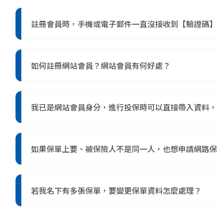
註冊會員時，手機或電子郵件一直沒接收到【驗證碼】
1. 手機未收到【驗證碼】可能原因如下：
(1) 請確認您的會員手機或 Email 是否正確。
如何註冊網站會員？網站會員有何好處？
(2) 是否有拒收企業簡訊的設定(建議可洽詢您的電信業
(3) 請確認目前所在位置收訊良好。
可由投保網站右上方會員專區進行首次註冊；亦可於各
(4) 有可能被誤判定為垃圾簡訊，請至垃圾訊息區確認
(5) 若您的手機已變更，請聯繫客服，修改您的個人資料。網
快速投保：線上投保時可自動帶入會員既有資料
我已是網站會員身分，進行投保時可以直接帶入資料，
2. 電子郵件未收到【驗證碼】可能原因如下：
網路保險服務：【
會員專區
】提供保單查詢、要
(1) 請確認您的電子郵件信箱（E-mail）是否正確
可以，網路會員於線上投保汽車險、機車險、住宅火險
會員專屬優惠：不定期提供會員專屬優惠及保險
(2) 使用Yahoo、Hotmail等免費信箱服務，有
如果保單上要、被保險人不是同一人，也想申請網路保
(3) 若您的電子郵件信箱（E-mail）已變更，請聯繫客
外)
目前依法令規定，若要、被保險人不同人，僅能提供您
0800-366-168 (服務時間：週一至週五上午8:30-下午
若我名下有多張保單，要變更保單資料怎麼處理？
為確保每一份保單資料正確性，需請您分別操作。請於