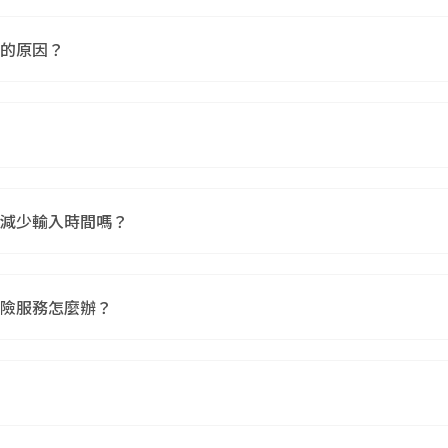
的原因？
者更改設定)。
險網路投保過程中一 併進行會員註冊。加入網路會員可享有以
。
路服務專線：0800-366-168 (服務時間：週一至週五上午8:3
，讓填寫更快速便利。
減少輸入時間嗎？
保書下載、文件上傳、繳費、批改等，數位化服務模式，讓客戶
，且網路連線收信是否正常。
、旅平險、傷害險，皆可快速帶出您的會員資料， 減少輸入時
資訊。
可能被郵件主機當成垃圾信件，請至垃圾郵件區確認信件。
險服務怎麼辦？
服，修改您的個人資料。網路服務專線：0800-366-168 (服務時
於線上查詢保單資料，若需辦理保單資料異動或批改事項，請您
5:30，國定假日除外)
投保網站右上方【
會員專區
】登入後 > 保單管理 > 找到您欲