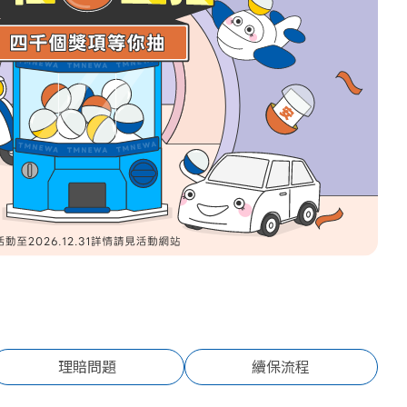
險
住宅火險該準
理賠問題
續保流程