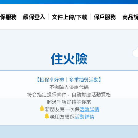
保服務
續保登入
文件上傳/下載
保戶服務
商品
住火險
【投保享好禮｜多重抽獎活動】
不需輸入優惠代碼
符合指定投保條件，自動對應活動資格
超過千項好禮等你來
新朋友第一次保
活動詳情
老朋友續保
活動詳情