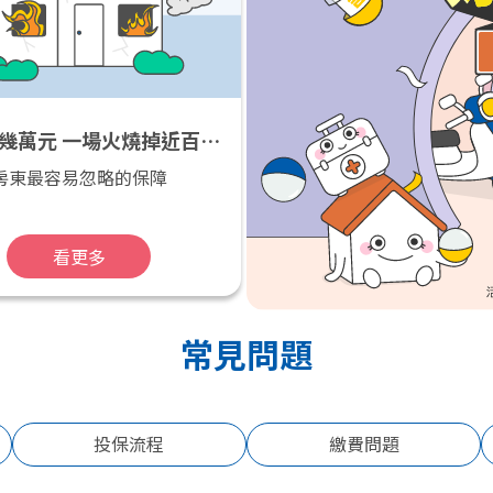
幾萬元 一場火燒掉近百萬
租屋族風
房東最容易忽略的保障
房東最容易忽略的保障
5種情況可能損失上萬 
備了。
看更多
看更多
常見問題
投保流程
繳費問題