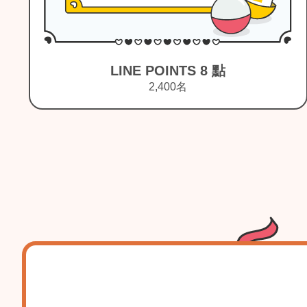
即享券 300 元(電子禮券)
150名
Item
1
of
4