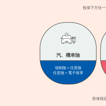
投保下方任一
汽、機車險
強制險＋任意險
任意險＋電子保單
投保指