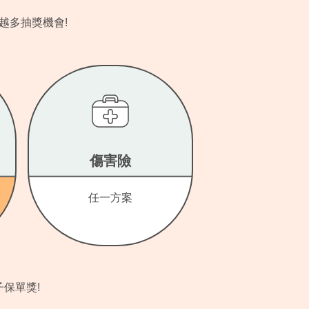
越多抽獎機會!
傷害險
任一方案
保單獎!