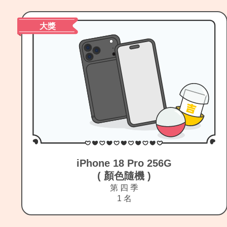
電子保單C獎
日本千石阿拉丁
遠紅外石墨大烤盤
第 四 季
1 名
Item