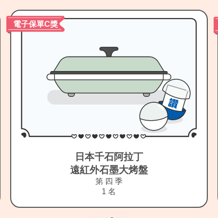
電子保單D獎
IRIS OHYAMA
乾燥循環除濕機(白)
第 四 季
1 名