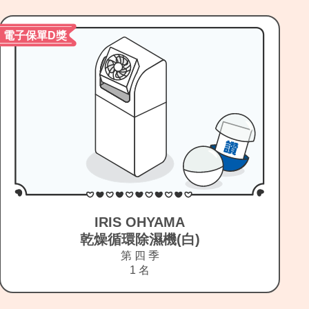
大獎
電
歌詩達郵輪
沖繩自主行4天海景房雙人房
第 三 季
1 名