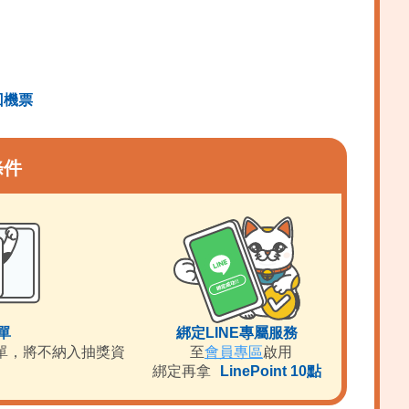
回機票
條件
單
綁定LINE專屬服務
單，將不納入抽獎資
至
會員專區
啟用
綁定再拿
LinePoint 10點