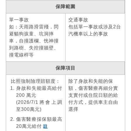
保障範圍
單一事故
交通事故
如：天雨路滑雷殘，閃
包括單一事故或涉及2台
避貓狗孩童、坑洞摔
汽機車以上的事故
車，自撞護欄、恍神撞
到路樹、失控撞牆壁、
撞電線桿等
保障項目
比照強制險理賠額度：
除了身故和失能的保
身故和失能最高給付
額，傷害醫療再細分實
200 萬元
支實付或住院日額的給
(2026/7/1將會上調
付方式，提供車主自由
至300萬元)
選擇
傷害醫療採保額最高
20萬元給付
註