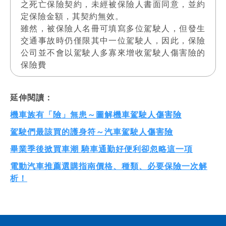
之死亡保險契約，未經被保險人書面同意，並約
定保險金額，其契約無效。
雖然，被保險人名冊可填寫多位駕駛人，但發生
交通事故時仍僅限其中一位駕駛人，因此，保險
公司並不會以駕駛人多寡來增收駕駛人傷害險的
保險費
延伸閱讀：
機車族有「險」無患～圖解機車駕駛人傷害險
駕駛們最該買的護身符～汽車駕駛人傷害險
畢業季後掀買車潮 騎車通勤好便利卻忽略這一項
電動汽車推薦選購指南價格、種類、必要保險一次解
析！