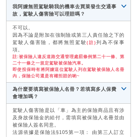
我阿嬤無照駕駛騎我的機車去買菜發生交通事
故，駕駛人傷害險可以理賠嗎？
不可以。
因為不論是附加在強制險或第三人責任險之下的
駕駛人傷害險，都將無照駕駛
列為不保事
(註)
項。
註:被保險人違反道路交通管理處罰條例第二十一條、第
二十一條之一規定駕駛被保險汽車。
即使投保時有將阿嬤這位駕駛人列在駕駛被保險人名冊
內，保險公司還是有權拒賠的喲~
為什麼要填寫被保險人名冊？若填寫多人保費
會增加嗎？
駕駛人傷害險是以「車」為主的保險商品且有涉
及身故保險金的給付，需填寫被保險人名冊並由
被保險人簽名同意。
法源依據是保險法§105第一項： 由第三人訂立