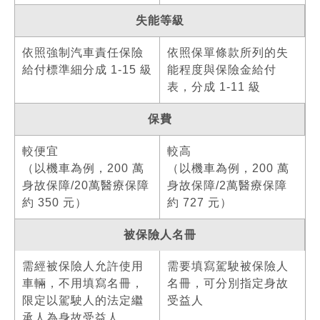
失能等級
依照強制汽車責任保險
依照保單條款所列的失
給付標準細分成 1-15 級
能程度與保險金給付
表，分成 1-11 級
保費
較便宜
較高
（以機車為例，200 萬
（以機車為例，200 萬
身故保障/20萬醫療保障
身故保障/2萬醫療保障
約 350 元）
約 727 元）
被保險人名冊
需經被保險人允許使用
需要填寫駕駛被保險人
車輛，不用填寫名冊，
名冊，可分別指定身故
限定以駕駛人的法定繼
受益人
承人為身故受益人