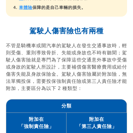
車體險
保障的是自己車輛的損失。
駕駛人傷害險也有兩種
不管是騎機車或開汽車的駕駛人在發生交通事故時，輕
則受傷、重則導致骨折、失能或身故也不時有聽聞；駕
駛人傷害險就是專門為了保障這些交通意外事故中受傷
或身故的駕駛人所設計，主要補償傷害醫療費用或給付
傷害失能及身故保險金。駕駛人傷害險屬於附加險，無
法單獨投保，需要投保強制責任險或第三人責任險才能
附加，主要區分為以下 2 種類型：
分類
附加在
附加在
「強制責任險」
「第三人責任險」