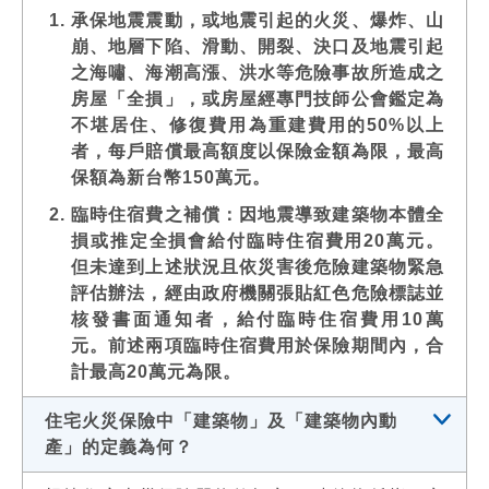
承保地震震動，或地震引起的火災、爆炸、山
崩、地層下陷、滑動、開裂、決口及地震引起
之海嘯、海潮高漲、洪水等危險事故所造成之
房屋「全損」，或房屋經專門技師公會鑑定為
不堪居住、修復費用為重建費用的50%以上
者，每戶賠償最高額度以保險金額為限，最高
保額為新台幣150萬元。
臨時住宿費之補償：因地震導致建築物本體全
損或推定全損會給付臨時住宿費用20萬元。
但未達到上述狀況且依災害後危險建築物緊急
評估辦法，經由政府機關張貼紅色危險標誌並
核發書面通知者，給付臨時住宿費用10萬
元。前述兩項臨時住宿費用於保險期間內，合
計最高20萬元為限。
住宅火災保險中「建築物」及「建築物內動
產」的定義為何？