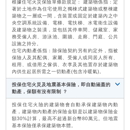
根據住宅火災保險單條款規定： 建築物係指：定
著於土地作為住宅使用之獨棟式建築物或整棟建
築物之一層或一間，含裝置或固定於建築內之中
央空調系統設備、電梯、電扶梯、水電衛生設備
及建築物之裝潢，並包括其停車間、儲藏室、家
務受僱人房、游泳池、圍牆、走廊、門庭、公共
設施之持分。
住宅內動產係指：除保險契約另有約定外，指被
保險人及其配偶、家屬、受僱人或同居人所有、
租用、或借用之傢俱、衣李及其他置存於建築物
內供生起居所需之一切動產(包含冷暖氣)。
投保住宅火災及地震基本保險，即自動涵蓋的
動產，保額有沒有限制 ？
投保住宅火險的建築物會自動承保建築物內動
產，建築物內動產的保險金額是以建築物保險金
額30%計算，最高不超過新台幣80萬元。但地震
基本保險僅承保建築物本體。