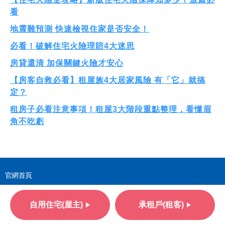
看
地震難預測 快速檢視住家是否安全！
必看！破解住宅火險理賠4大迷思
房貸還清 加保關鍵火險才安心
【房客自救必看】租屋族4大居家風險 有「它」就搞
定？
租房子必看注意事項！租屋3大階段重點整理，看懂眉
角不吃虧
官網首頁
理賠服務
自用住宅(屋主)
承租戶(租客)