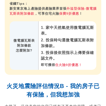
省錢Tips：
新安東京海上產險提供產險業界首張
外溢型保險-微電腦
瓦斯表附加條款
，可享住宅火險
保費9折優惠
！
1. 家中天然氣使用微電腦瓦斯
表。
2. 投保時勾選微電腦瓦斯表附
微電腦瓦斯表
附加條款
加條款。
怎麼附加?
3. 投保後依照指示上傳要保確
認文件。
即可獲得
住火險9折優惠！
火災地震險評估情況B - 我的房子已
有保險，但我想加強