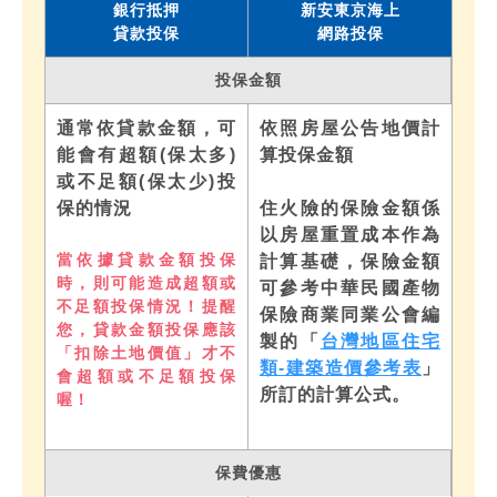
銀行抵押
新安東京海上
貸款投保
網路投保
投保金額
通常依貸款金額，可
依照房屋公告地價計
能會有超額(保太多)
算投保金額
或不足額(保太少)投
保的情況
住火險的保險金額係
以房屋重置成本作為
當依據貸款金額投保
計算基礎，保險金額
時，則可能造成超額或
可參考中華民國產物
不足額投保情況！提醒
保險商業同業公會編
您，貸款金額投保應該
製的「
台灣地區住宅
「扣除土地價值」才不
類-建築造價參考表
」
會超額或不足額投保
所訂的計算公式。
喔！
保費優惠